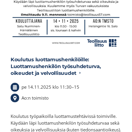
Koulutus luottamushenkilöille:
Luottamushenkilön työsuhdeturva,
oikeudet ja velvollisuudet
pe 14.11.2025
klo 11:30
–
15
Ao:n toimisto
Koulutus työpaikoilla luottamustehtävissä toimiville.
Käydään läpi luottamushenkilön työsuhdeturvaa sekä
oikeuksia ja velvollisuuksia (kuten tiedonsaantioikeus).