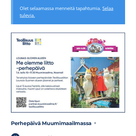
Olet selaamassa menneitä tapahtumia.
Selaa
tulevia.
Perhepäivä Muumimaailmassa