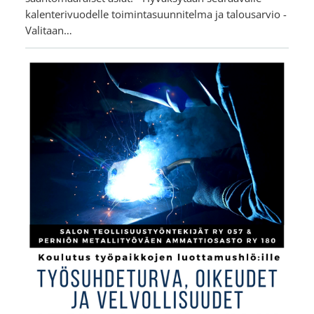
kalenterivuodelle toimintasuunnitelma ja talousarvio -
Valitaan…