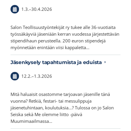
1.3.
–
30.4.2026
Salon Teollisuustyöntekijät ry tukee alle 36-vuotiaita
työssäkäyviä jäseniään kerran vuodessa järjestettävän
stipendihaun perusteella. 200 euron stipendejä
myönnetään enintään viisi kappaletta…
Jäsenkysely tapahtumista ja eduista
12.2.
–
1.3.2026
Mitä haluaisit osastomme tarjoavan jäsenille tänä
vuonna? Retkiä, festari- tai messulippuja
jäsenetuhintaan, koulutuksia…? Tulossa on jo Salon
Seiska sekä Me olemme liitto -päivä
Muumimaailmassa…