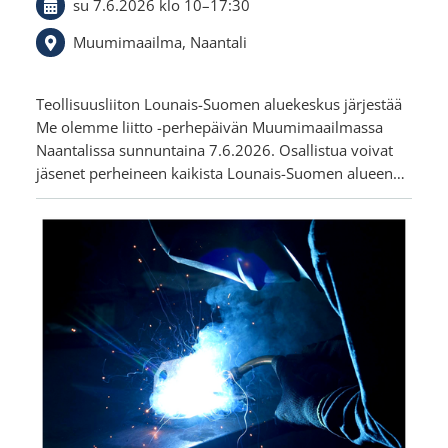
su 7.6.2026
klo 10
–
17:30
Muumimaailma, Naantali
Teollisuusliiton Lounais-Suomen aluekeskus järjestää
Me olemme liitto -perhepäivän Muumimaailmassa
Naantalissa sunnuntaina 7.6.2026. Osallistua voivat
jäsenet perheineen kaikista Lounais-Suomen alueen…