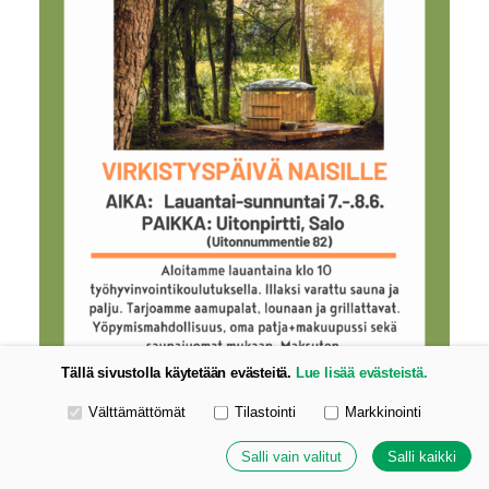
Tällä sivustolla käytetään evästeitä.
Lue lisää evästeistä.
Valitse käytettävät evästeet
Välttämättömät
Tilastointi
Markkinointi
Salli vain valitut
Salli kaikki
Virkistyspäivä naisjäsenille