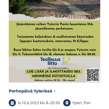
Perhepäivä Yyterissä
la 10.6.2023
klo 8
–
20:30
Yyteri, Pori