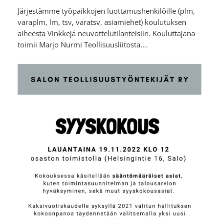
Järjestämme työpaikkojen luottamushenkilöille (plm,
varaplm, lm, tsv, varatsv, asiamiehet) koulutuksen
aiheesta Vinkkejä neuvottelutilanteisiin. Kouluttajana
toimii Marjo Nurmi Teollisuusliitosta.…