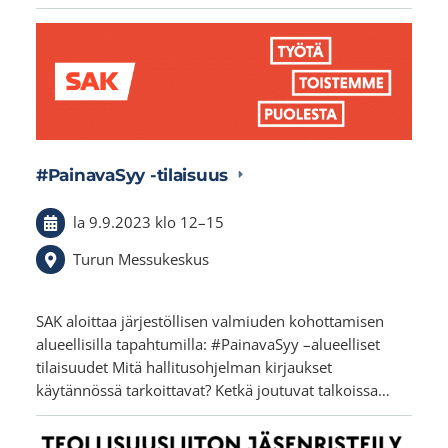
#PainavaSyy -tilaisuus
la 9.9.2023
klo 12
–
15
Turun Messukeskus
SAK aloittaa järjestöllisen valmiuden kohottamisen
alueellisilla tapahtumilla: #PainavaSyy –alueelliset
tilaisuudet Mitä hallitusohjelman kirjaukset
käytännössä tarkoittavat? Ketkä joutuvat talkoissa…