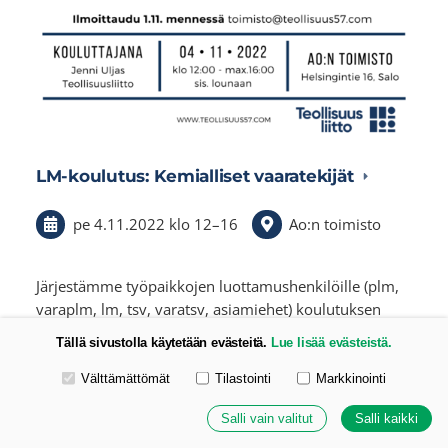
LM-koulutus: Kemialliset vaaratekijät
pe 4.11.2022
klo 12
–
16
Ao:n toimisto
Järjestämme työpaikkojen luottamushenkilöille (plm,
varaplm, lm, tsv, varatsv, asiamiehet) koulutuksen
aiheesta Kemialliset vaaratekijät. Kouluttajana toimii
Tällä sivustolla käytetään evästeitä.
Lue lisää evästeistä.
Jenni Uljas Teollisuusliitosta.…
Valitse käytettävät evästeet
Välttämättömät
Tilastointi
Markkinointi
Salli vain valitut
Salli kaikki