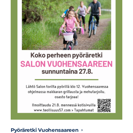
Pyöräretki Vuohensaareen