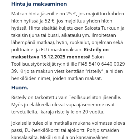
Hinta ja maksaminen
Matkan hinta jäsenille on 25 €, jos majoittuu kahden
hlö:n hytissä ja 52 €, jos majoittuu yhden hlö:n
hytissä. Hinta sisältää kuljetuksen Salosta Turkuun ja
takaisin (juna tai bussi, aikataulu ym. ilmoitetaan
lähempänä matkaa), hytin, ruokailut, ohjelman sekä
polttoaine- ja EU ilmastomaksun.
Risteily on
maksettava 15.12.2025 mennessä
Salon
Teollisuustyöntekijät ry:n tilille FI45 5410 6440 0029
39. Kirjoita maksun viestikenttään ”risteily” ja niiden
henkilöiden nimet, joiden matkan maksat.
Huom.
Risteily on tarkoitettu vain Teollisuusliiton jäsenille.
Myös jo eläkkeellä olevat vapaajäsenemme ovat
tervetulleita. Ikäraja risteilylle on 20 vuotta.
Jokaisella tulee olla matkalla mukana voimassa oleva
passi, EU-henkilökortti tai ajokortti Pohjoismaiden
kansalaisilta. Mikäli sinulla on kansainvälinen