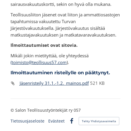
sairausvakuutuskortti, sekin on hyvä olla mukana.
Teollisuusliiton jäsenet ovat liiton ja ammattiosastojen
tapahtumissa vakuutettu Turvan
Järjestövakuutuksella. Järjestövakuutus sisältää
matkustajavakuutuksen ja matkatavaravakuutuksen.
Ilmoittautumiset ovat sitovia.
Mikäli jokin mietityttää, ole yhteydessä
(toimisto@teollisuus57.com
).
Ilmoittautuminen risteilylle on päättynyt.
Jäsenristeily 31.1.-1.2._mainos.pdf
521 KB
©
Salon Teollisuustyöntekijät ry 057
Tietosuojaseloste
Evästeet
Tehty Yhdistysavaimella
Facebook