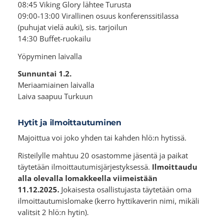
08:45 Viking Glory lähtee Turusta
09:00-13:00 Virallinen osuus konferenssitilassa
(puhujat vielä auki), sis. tarjoilun
14:30 Buffet-ruokailu
Yöpyminen laivalla
Sunnuntai 1.2.
Meriaamiainen laivalla
Laiva saapuu Turkuun
Hytit ja ilmoittautuminen
Majoittua voi joko yhden tai kahden hlö:n hytissä.
Risteilylle mahtuu 20 osastomme jäsentä ja paikat
täytetään ilmoittautumisjärjestyksessä.
Ilmoittaudu
alla olevalla lomakkeella viimeistään
11.12.2025.
Jokaisesta osallistujasta täytetään oma
ilmoittautumislomake (kerro hyttikaverin nimi, mikäli
valitsit 2 hlö:n hytin).