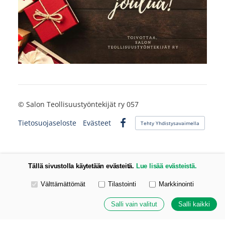
©
Salon Teollisuustyöntekijät ry 057
Tietosuojaseloste
Evästeet
Tehty Yhdistysavaimella
Facebook
Tällä sivustolla käytetään evästeitä.
Lue lisää evästeistä.
Valitse käytettävät evästeet
Välttämättömät
Tilastointi
Markkinointi
Salli vain valitut
Salli kaikki