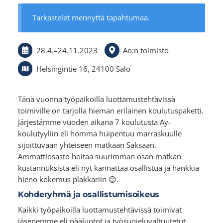
Tarkastelet mennyttä tapahtumaa.
28.4.
–
24.11.2023
Ao:n toimisto
Helsingintie 16, 24100 Salo
Tänä vuonna työpaikoilla luottamustehtävissä
toimiville on tarjolla hieman erilainen koulutuspaketti.
Järjestämme vuoden aikana 7 koulutusta Ay-
koulutyyliin eli homma huipentuu marraskuulle
sijoittuvaan yhteiseen matkaan Saksaan.
Ammattiosasto hoitaa suurimman osan matkan
kustannuksista eli nyt kannattaa osallistua ja hankkia
hieno kokemus plakkariin 😊.
Kohderyhmä ja osallistumisoikeus
Kaikki työpaikoilla luottamustehtävissä toimivat
jäsenemme eli pääluotot ja työsuojeluvaltuutetut