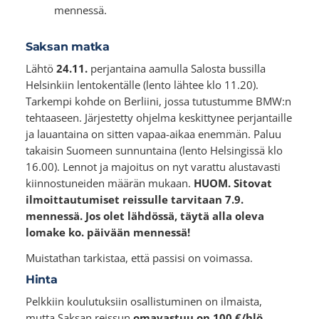
mennessä.
Saksan matka
Lähtö
24.11.
perjantaina aamulla Salosta bussilla
Helsinkiin lentokentälle (lento lähtee klo 11.20).
Tarkempi kohde on Berliini, jossa tutustumme BMW:n
tehtaaseen. Järjestetty ohjelma keskittynee perjantaille
ja lauantaina on sitten vapaa-aikaa enemmän. Paluu
takaisin Suomeen sunnuntaina (lento Helsingissä klo
16.00). Lennot ja majoitus on nyt varattu alustavasti
kiinnostuneiden määrän mukaan.
HUOM.
Sitovat
ilmoittautumiset reissulle tarvitaan 7.9.
mennessä. Jos olet lähdössä, täytä alla oleva
lomake ko. päivään mennessä!
Muistathan tarkistaa, että passisi on voimassa.
Hinta
Pelkkiin koulutuksiin osallistuminen on ilmaista,
mutta Saksan reissun
omavastuu on 100 €/hlö.