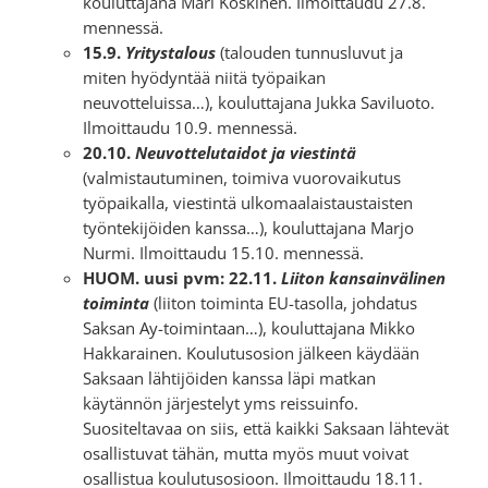
kouluttajana Mari Koskinen. Ilmoittaudu 27.8.
mennessä.
15.9.
Yritystalous
(talouden tunnusluvut ja
miten hyödyntää niitä työpaikan
neuvotteluissa…), kouluttajana Jukka Saviluoto.
Ilmoittaudu 10.9. mennessä.
20.10.
Neuvottelutaidot ja viestintä
(valmistautuminen, toimiva vuorovaikutus
työpaikalla, viestintä ulkomaalaistaustaisten
työntekijöiden kanssa…), kouluttajana Marjo
Nurmi. Ilmoittaudu 15.10. mennessä.
HUOM. uusi pvm: 22.11.
Liiton kansainvälinen
toiminta
(liiton toiminta EU-tasolla, johdatus
Saksan Ay-toimintaan…), kouluttajana Mikko
Hakkarainen. Koulutusosion jälkeen käydään
Saksaan lähtijöiden kanssa läpi matkan
käytännön järjestelyt yms reissuinfo.
Suositeltavaa on siis, että kaikki Saksaan lähtevät
osallistuvat tähän, mutta myös muut voivat
osallistua koulutusosioon. Ilmoittaudu 18.11.