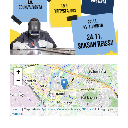
+
−
Leaflet
| Map data ©
OpenStreetMap
contributors,
CC-BY-SA
, Imagery ©
Mapbox