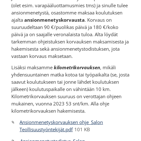
(olet esim. varapääluottamusmies tms) ja sinulle tulee
ansionmenetystä, osastomme maksaa koulutuksen
ajalta
ansionmenetyskorvausta
. Korvaus on
suuruudeltaan 90 €/puolikas päivä ja 180 €/koko
päivä ja on saajalle veronalaista tuloa. Alta löydät
tarkemman ohjeistuksen korvauksen maksamisesta ja
hakemisesta sekä ansionmenetystodistuksen, jota
vastaan korvaus maksetaan.
Lisäksi maksamme
kilometrikorvauksen
, mikäli
yhdensuuntainen matka kotoa tai työpaikalta (se, josta
saavut koulutukseen tai jonne lähdet koulutuksen
jälkeen) koulutuspaikalle on vähintään 10 km.
Kilometrikorvauksen suuruus on verottajan ohjeen
mukainen, vuonna 2023 53 snt/km. Alla ohje
kilometrikorvauksen hakemisesta.
Ansionmenetyskorvauksen ohje_Salon
Teollisuustyöntekijät.pdf
101 KB