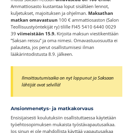
Ammattiosasto kustantaa loput sisältäen lennot,
kuljetukset, majoituksen ja ohjelman.
Maksathan
matkan omavastuun
100 € ammattiosaston (Salon
Teollisuustyöntekijät ry) tilille FI45 5410 6440 0029
39
viimeistään 15.9.
Kirjoita maksun viestikenttään
”Saksan reissu” ja oma nimesi. Omavastuuosuutta ei
palauteta, jos perut osallistumisesi ilman
lääkärintodistusta 8.9. jälkeen.
Ilmoittautumisaika on nyt loppunut ja Saksaan
lähtijät ovat selvillä!
Ansionmenetys- ja matkakorvaus
Ensisijaisesti koulutuksiin osallistuttaessa käytetään
työehtosopimuksen mukaista työstävapautusaikaa.
Jos sinun ei ole mahdollista käyttää vapautusaikaa