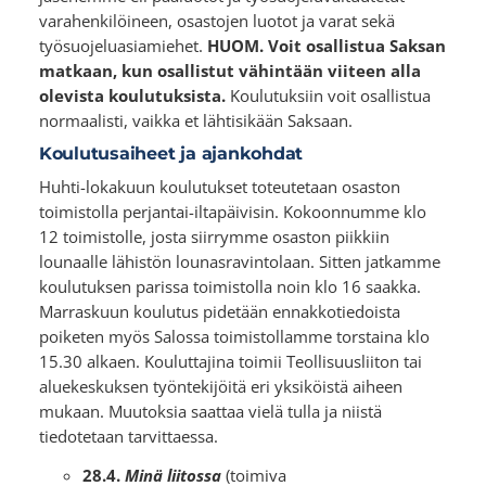
varahenkilöineen, osastojen luotot ja varat sekä
työsuojeluasiamiehet.
HUOM. Voit osallistua Saksan
matkaan, kun osallistut vähintään viiteen alla
olevista koulutuksista.
Koulutuksiin voit osallistua
normaalisti, vaikka et lähtisikään Saksaan.
Koulutusaiheet ja ajankohdat
Huhti-lokakuun koulutukset toteutetaan osaston
toimistolla perjantai-iltapäivisin. Kokoonnumme klo
12 toimistolle, josta siirrymme osaston piikkiin
lounaalle lähistön lounasravintolaan. Sitten jatkamme
koulutuksen parissa toimistolla noin klo 16 saakka.
Marraskuun koulutus pidetään ennakkotiedoista
poiketen myös Salossa toimistollamme torstaina klo
15.30 alkaen. Kouluttajina toimii Teollisuusliiton tai
aluekeskuksen työntekijöitä eri yksiköistä aiheen
mukaan. Muutoksia saattaa vielä tulla ja niistä
tiedotetaan tarvittaessa.
28.4.
Minä liitossa
(toimiva