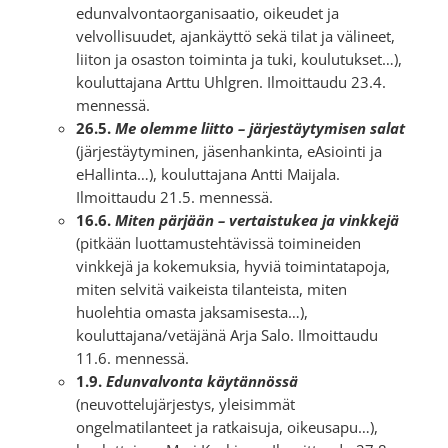
edunvalvontaorganisaatio, oikeudet ja
velvollisuudet, ajankäyttö sekä tilat ja välineet,
liiton ja osaston toiminta ja tuki, koulutukset…),
kouluttajana Arttu Uhlgren. Ilmoittaudu 23.4.
mennessä.
26.5.
Me olemme liitto – järjestäytymisen salat
(järjestäytyminen, jäsenhankinta, eAsiointi ja
eHallinta…), kouluttajana Antti Maijala.
Ilmoittaudu 21.5. mennessä.
16.6.
Miten pärjään – vertaistukea ja vinkkejä
(pitkään luottamustehtävissä toimineiden
vinkkejä ja kokemuksia, hyviä toimintatapoja,
miten selvitä vaikeista tilanteista, miten
huolehtia omasta jaksamisesta…),
kouluttajana/vetäjänä Arja Salo. Ilmoittaudu
11.6. mennessä.
1.9.
Edunvalvonta käytännössä
(neuvottelujärjestys, yleisimmät
ongelmatilanteet ja ratkaisuja, oikeusapu…),