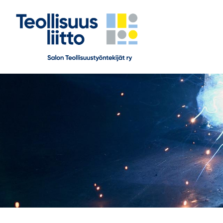
Siirry
sivun
sisältöön
Salon Teollisuustyöntekijät ry