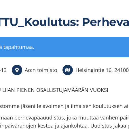
TU_Koulutus: Perheva
tä tapahtumaa.
–
13
Ao:n toimisto
Helsingintie 16, 24100
LIIAN PIENEN OSALLISTUJAMÄÄRÄN VUOKSI
astomme jäsenille avoimen ja ilmaisen koulutuksen a
oimaan perhevapaauudistus, joka muuttaa vanhempain
päivärahojen kestoa ja ajankohtaa. Uudistus jakaa p