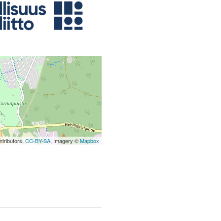
tributors,
CC-BY-SA
, Imagery ©
Mapbox