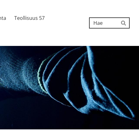
nta
Teollisuus 57
Hak
Hae