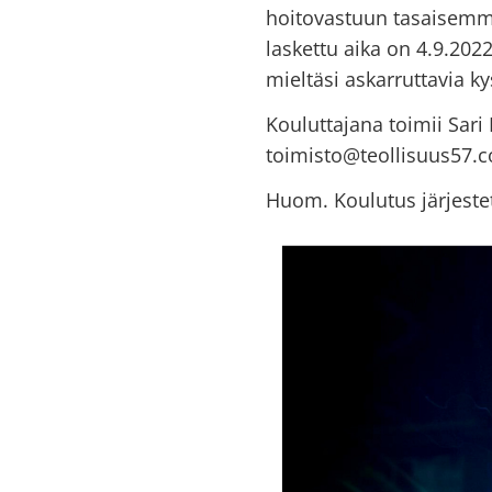
hoitovastuun tasaisemm
laskettu aika on 4.9.202
mieltäsi askarruttavia k
Kouluttajana toimii Sari 
toimisto@teollisuus57.c
Huom. Koulutus järjestet