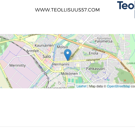
Leaflet
| Map data ©
OpenStreetMap
con