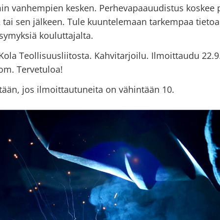
in vanhempien kesken. Perhevapaauudistus koskee pe
2 tai sen jälkeen. Tule kuuntelemaan tarkempaa tieto
ysymyksiä kouluttajalta.
Kola Teollisuusliitosta. Kahvitarjoilu. Ilmoittaudu 22
om. Tervetuloa!
ään, jos ilmoittautuneita on vähintään 10.