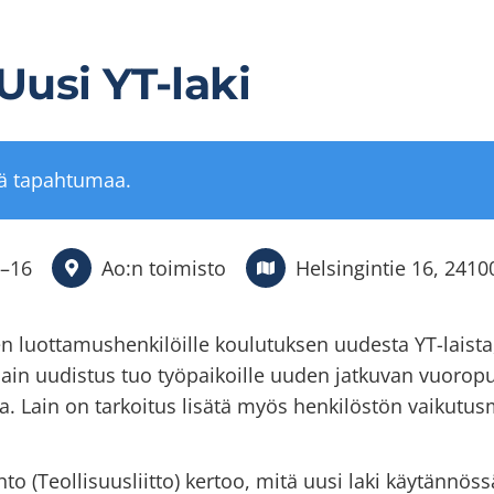
Uusi YT-laki
tä tapahtumaa.
–
16
Ao:n toimisto
Helsingintie 16, 2410
n luottamushenkilöille koulutuksen uudesta YT-laista,
alain uudistus tuo työpaikoille uuden jatkuvan vuoro
. Lain on tarkoitus lisätä myös henkilöstön vaikutus
 (Teollisuusliitto) kertoo, mitä uusi laki käytännössä