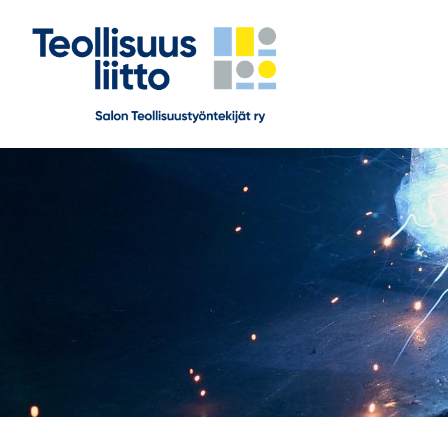
Siirry
sivun
sisältöön
Salon Teollisuustyöntekijät ry