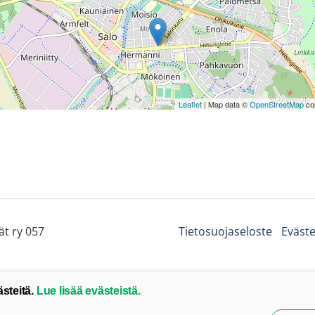
Leaflet
| Map data ©
OpenStreetMap
con
ät ry 057
Tietosuojaseloste
Eväste
ästeitä.
Lue lisää evästeistä.