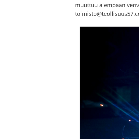
muuttuu aiempaan verra
toimisto@teollisuus57.c