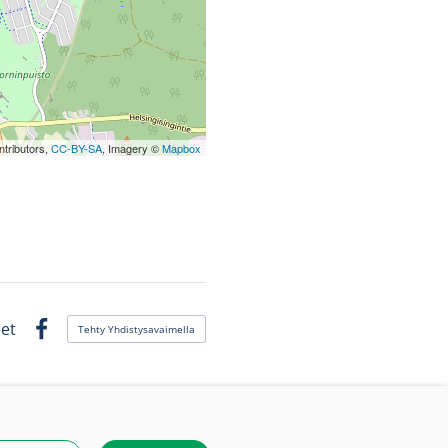
tributors,
CC-BY-SA
, Imagery ©
Mapbox
et
Tehty Yhdistysavaimella
Facebook