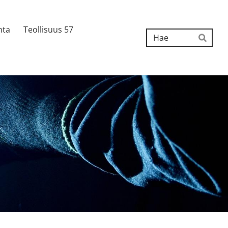
nta
Teollisuus 57
Hak
Hae