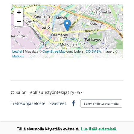
+
−
Leaflet
| Map data ©
OpenStreetMap
contributors,
CC-BY-SA
, Imagery ©
Mapbox
©
Salon Teollisuustyöntekijät ry 057
Tietosuojaseloste
Evästeet
Tehty Yhdistysavaimella
Facebook
Tällä sivustolla käytetään evästeitä.
Lue lisää evästeistä.