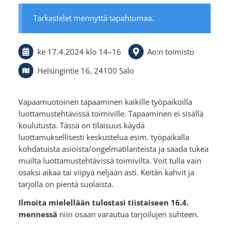
Tarkastelet mennyttä tapahtumaa.
ke 17.4.2024
klo 14
–
16
Ao:n toimisto
Helsingintie 16, 24100 Salo
Vapaamuotoinen tapaaminen kaikille työpaikoilla
luottamustehtävissä toimiville. Tapaaminen ei sisällä
koulutusta. Tässä on tilaisuus käydä
luottamuksellisesti keskustelua esim. työpaikalla
kohdatuista asioista/ongelmatilanteista ja saada tukea
muilta luottamustehtävissä toimivilta. Voit tulla vain
osaksi aikaa tai viipyä neljään asti. Keitän kahvit ja
tarjolla on pientä suolaista.
Ilmoita mielellään tulostasi tiistaiseen 16.4.
mennessä
niin osaan varautua tarjoilujen suhteen.