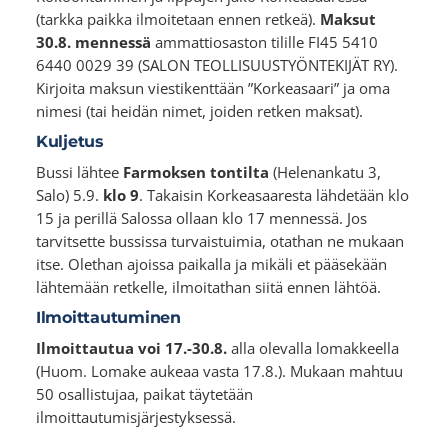
(tarkka paikka ilmoitetaan ennen retkeä).
Maksut
30.8. mennessä
ammattiosaston tilille FI45 5410
6440 0029 39 (SALON TEOLLISUUSTYÖNTEKIJÄT RY).
Kirjoita maksun viestikenttään ”Korkeasaari” ja oma
nimesi (tai heidän nimet, joiden retken maksat).
Kuljetus
Bussi lähtee
Farmoksen tontilta
(Helenankatu 3,
Salo) 5.9.
klo 9
. Takaisin Korkeasaaresta lähdetään klo
15 ja perillä Salossa ollaan klo 17 mennessä. Jos
tarvitsette bussissa turvaistuimia, otathan ne mukaan
itse. Olethan ajoissa paikalla ja mikäli et pääsekään
lähtemään retkelle, ilmoitathan siitä ennen lähtöä.
Ilmoittautuminen
Ilmoittautua voi 17.-30.8.
alla olevalla lomakkeella
(Huom. Lomake aukeaa vasta 17.8.). Mukaan mahtuu
50 osallistujaa, paikat täytetään
ilmoittautumisjärjestyksessä.