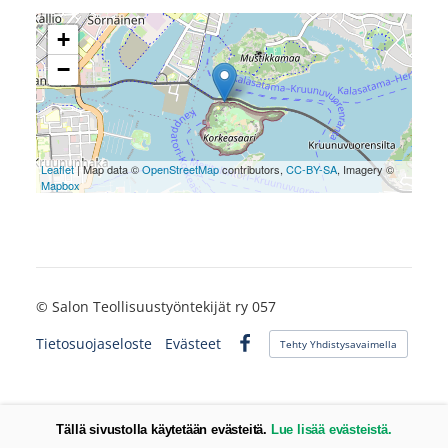
+
−
Leaflet
| Map data ©
OpenStreetMap
contributors,
CC-BY-SA
, Imagery ©
Mapbox
©
Salon Teollisuustyöntekijät ry 057
Tietosuojaseloste
Evästeet
Tehty Yhdistysavaimella
Facebook
Tällä sivustolla käytetään evästeitä.
Lue lisää evästeistä.