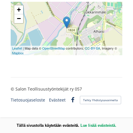
+
−
Leaflet
| Map data ©
OpenStreetMap
contributors,
CC-BY-SA
, Imagery ©
Mapbox
©
Salon Teollisuustyöntekijät ry 057
Tietosuojaseloste
Evästeet
Tehty Yhdistysavaimella
Facebook
Tällä sivustolla käytetään evästeitä.
Lue lisää evästeistä.