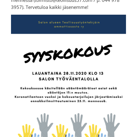
mennessä (toimisto@teollisuus57.com / p. 044 978
3957). Tervetuloa kaikki jäsenemme!