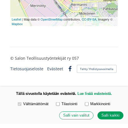
Leaflet
| Map data ©
OpenStreetMap
contributors,
CC-BY-SA
, Imagery ©
Mapbox
©
Salon Teollisuustyöntekijät ry 057
Tietosuojaseloste
Evästeet
Tehty Yhdistysavaimella
Facebook
Tällä sivustolla käytetään evästeitä.
Lue lisää evästeistä.
Valitse käytettävät evästeet
Välttämättömät
Tilastointi
Markkinointi
Salli vain valitut
Salli kaikki