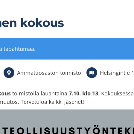
nen kokous
tä tapahtumaa.
Ammattiosaston toimisto
Helsingintie 
kous
toimistolla lauantaina
7.10. klo 13
. Kokouksessa 
utos. Tervetuloa kaikki jäsenet!