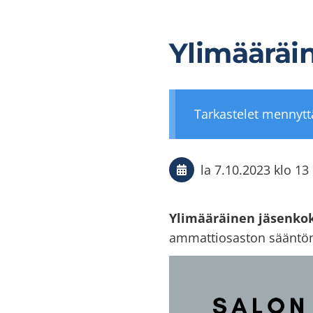
Ylimääräi
Tarkastelet mennyt
la 7.10.2023
klo 13
Ylimääräinen jäsenko
ammattiosaston sääntömu