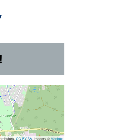
tributors,
CC-BY-SA
, Imagery ©
Mapbox