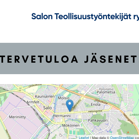
Leaflet
| Map data ©
OpenStreetMap
con