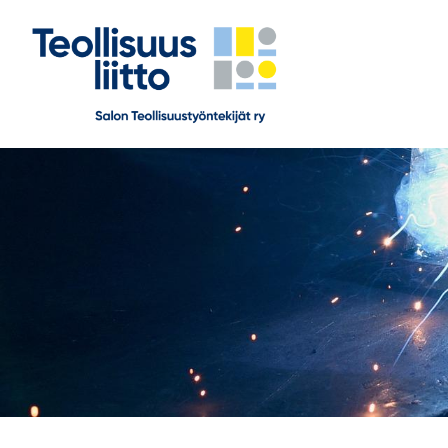
Siirry
sivun
sisältöön
Salon Teollisuustyöntekijät ry