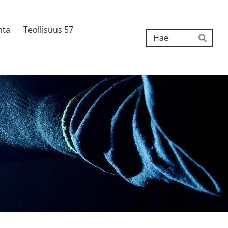
nta
Teollisuus 57
Hak
Hae