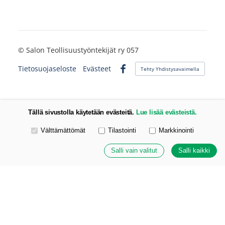
©
Salon Teollisuustyöntekijät ry 057
Tietosuojaseloste
Evästeet
Tehty Yhdistysavaimella
Facebook
Tällä sivustolla käytetään evästeitä.
Lue lisää evästeistä.
Valitse käytettävät evästeet
Välttämättömät
Tilastointi
Markkinointi
Salli vain valitut
Salli kaikki