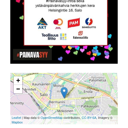
+
−
Leaflet
| Map data ©
OpenStreetMap
contributors,
CC-BY-SA
, Imagery ©
Mapbox