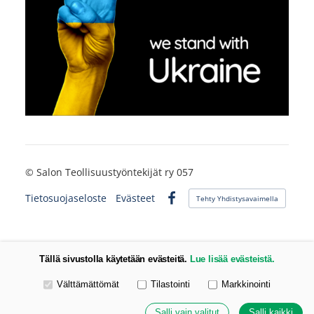
©
Salon Teollisuustyöntekijät ry 057
Tietosuojaseloste
Evästeet
Tehty Yhdistysavaimella
Facebook
Tällä sivustolla käytetään evästeitä.
Lue lisää evästeistä.
Valitse käytettävät evästeet
Välttämättömät
Tilastointi
Markkinointi
Salli vain valitut
Salli kaikki