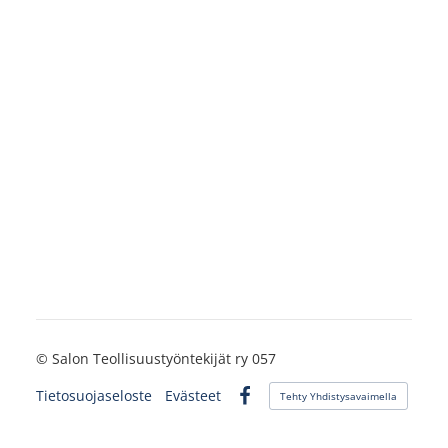
©
Salon Teollisuustyöntekijät ry 057
Tietosuojaseloste
Evästeet
Tehty Yhdistysavaimella
Facebook