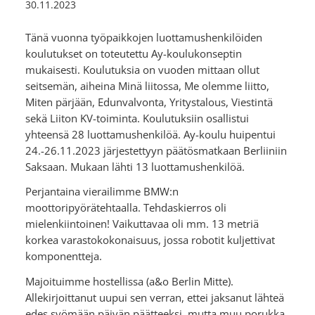
30.11.2023
Tänä vuonna työpaikkojen luottamushenkilöiden
koulutukset on toteutettu Ay-koulukonseptin
mukaisesti. Koulutuksia on vuoden mittaan ollut
seitsemän, aiheina Minä liitossa, Me olemme liitto,
Miten pärjään, Edunvalvonta, Yritystalous, Viestintä
sekä Liiton KV-toiminta. Koulutuksiin osallistui
yhteensä 28 luottamushenkilöä. Ay-koulu huipentui
24.-26.11.2023 järjestettyyn päätösmatkaan Berliiniin
Saksaan. Mukaan lähti 13 luottamushenkilöä.
Perjantaina vierailimme BMW:n
moottoripyörätehtaalla. Tehdaskierros oli
mielenkiintoinen! Vaikuttavaa oli mm. 13 metriä
korkea varastokokonaisuus, jossa robotit kuljettivat
komponentteja.
Majoituimme hostellissa (a&o Berlin Mitte).
Allekirjoittanut uupui sen verran, ettei jaksanut lähteä
edes syömään päivän päätteeksi, mutta muu porukka