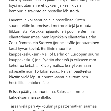
löysi muutaman erehdyksen jälkeen kivan
hampurilaisravintolan hostellin lähistöltä.
Lauantai alkoi aamupalalla hostellissa. Sitten
suunniteltiin kuumeisesti metroreittejä ja muuta
liikkumista. Porukka hajaantui eri puolille Berliiniä -
eläintarhaan (maailman lajirikkain eläintarha Berlin
Zoo), Rammstein Storeen (jonne sisälle jonottaminen
kesti hyvän tovin), Berliinin muurille,
kauppakeskuksiin (Mall of Berlin on Euroopan suurin
kauppakeskus) jne. Syötiin yhdessä ja erikseen mm.
kehuttua kebabia. Kävelymatkaa kertyi varmaan
jokaiselle noin 15 kilometriä... Päivän päätteeksi
käytiin vielä läpi sunnuntai-aamun siirtyminen
hostellilta lentokentälle.
Reissu päättyi sunnuntaina, Salossa olimme
kahdeksan maissa illalla.
Tässä vielä pari Ay-koulun ja päätösmatkan saamaa