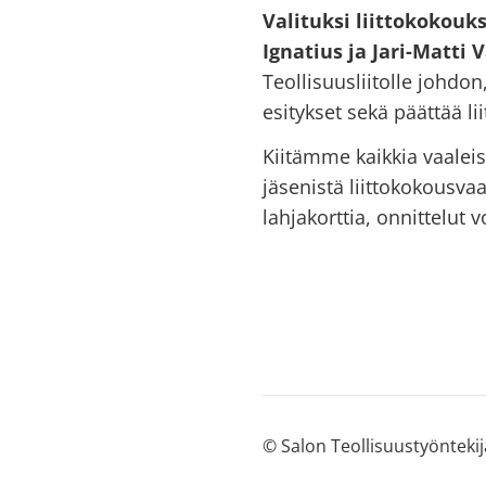
Valituksi liittokokou
Ignatius ja Jari-Matti
Teollisuusliitolle johdo
esitykset sekä päättää li
Kiitämme kaikkia vaalei
jäsenistä liittokokousv
lahjakorttia, onnittelut voi
©
Salon Teollisuustyöntekij