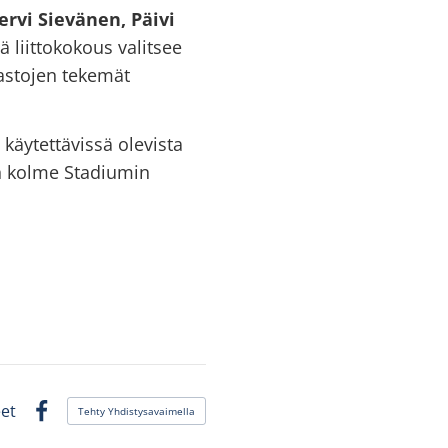
rvi Sievänen, Päivi
vä liittokokous valitsee
sastojen tekemät
äytettävissä olevista
en kolme Stadiumin
et
Tehty Yhdistysavaimella
Facebook