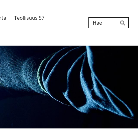
nta
Teollisuus 57
Hak
Hae