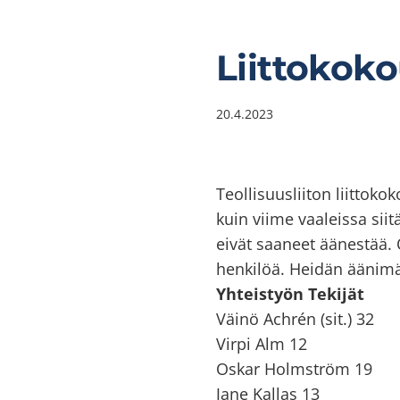
Liittokok
20.4.2023
Teollisuusliiton liitto
kuin viime vaaleissa siit
eivät saaneet äänestää. 
henkilöä. Heidän äänimä
Yhteistyön Tekijät
Väinö Achrén (sit.) 32
Virpi Alm 12
Oskar Holmström 19
Jane Kallas 13