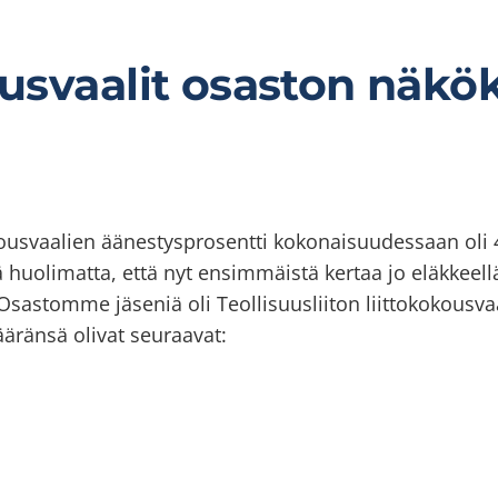
ousvaalit osaston näk
kokousvaalien äänestysprosentti kokonaisuudessaan o
ä huolimatta, että nyt ensimmäistä kertaa jo eläkkeellä
Osastomme jäseniä oli Teollisuusliiton liittokokousva
äränsä olivat seuraavat: