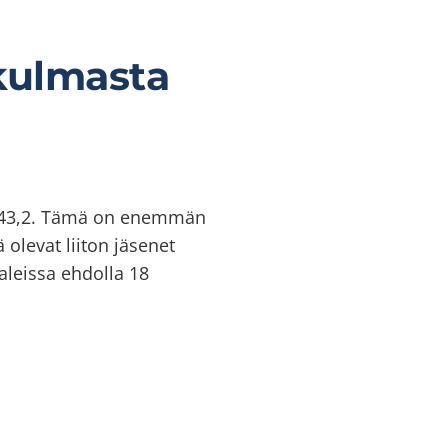
ökulmasta
li 43,2. Tämä on enemmän
 olevat liiton jäsenet
aleissa ehdolla 18