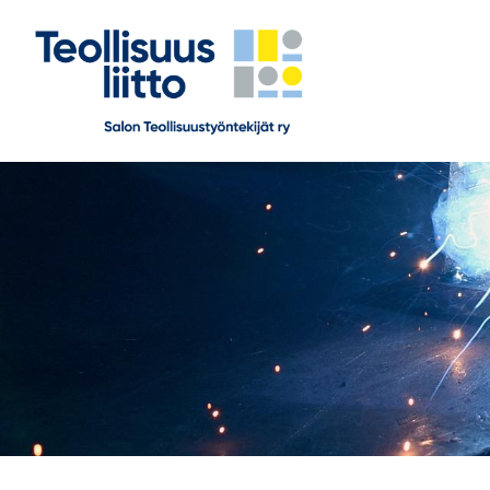
Siirry
sivun
sisältöön
Salon Teollisuustyöntekijät ry