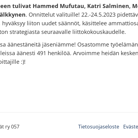
kseen tulivat Hammed Mufutau, Katri Salminen, Me
 Välkkynen
. Onnittelut valituille! 22.-24.5.2023 pidettä
n, hyväksyy liiton uudet säännöt, käsittelee ammattio
iton strategiasta seuraavalle liittokokouskaudelle.
ssa äänestäneitä jäseniämme! Osastomme työelämän k
aaleissa äänesti 491 henkilöä. Arvoimme heidän kesk
ttajille :)!
ät ry 057
Tietosuojaseloste
Eväste