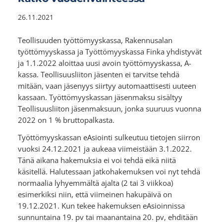
26.11.2021
Teollisuuden työttömyyskassa, Rakennusalan
työttömyyskassa ja Työttömyyskassa Finka yhdistyvät
ja 1.1.2022 aloittaa uusi avoin työttömyyskassa, A-
kassa. Teollisuusliiton jäsenten ei tarvitse tehdä
mitään, vaan jäsenyys siirtyy automaattisesti uuteen
kassaan. Työttömyyskassan jäsenmaksu sisältyy
Teollisuusliiton jäsenmaksuun, jonka suuruus vuonna
2022 on 1 % bruttopalkasta.
Työttömyyskassan eAsiointi sulkeutuu tietojen siirron
vuoksi 24.12.2021 ja aukeaa viimeistään 3.1.2022.
Tänä aikana hakemuksia ei voi tehdä eikä niitä
käsitellä. Halutessaan jatkohakemuksen voi nyt tehdä
normaalia lyhyemmältä ajalta (2 tai 3 viikkoa)
esimerkiksi niin, että viimeinen hakupäivä on
19.12.2021. Kun tekee hakemuksen eAsioinnissa
sunnuntaina 19. pv tai maanantaina 20. pv, ehditään