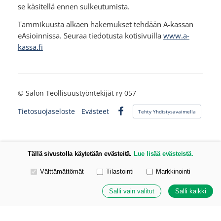
se käsitellä ennen sulkeutumista.
Tammikuusta alkaen hakemukset tehdään A-kassan
eAsioinnissa. Seuraa tiedotusta kotisivuilla
www.a-
kassa.fi
©
Salon Teollisuustyöntekijät ry 057
Tietosuojaseloste
Evästeet
Tehty Yhdistysavaimella
Facebook
Tällä sivustolla käytetään evästeitä.
Lue lisää evästeistä.
Valitse käytettävät evästeet
Välttämättömät
Tilastointi
Markkinointi
Salli vain valitut
Salli kaikki