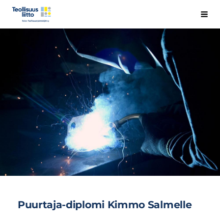
Siirry
Salon Teollisuustyöntekijät ry
Hak
sivun
sisältöön
Puurtaja-diplomi Kimmo Salmelle