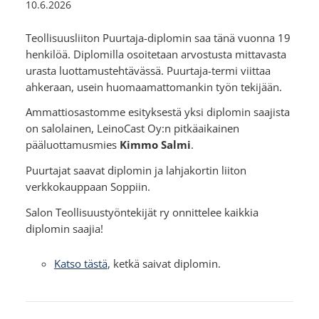
10.6.2026
Teollisuusliiton Puurtaja-diplomin saa tänä vuonna 19
henkilöä. Diplomilla osoitetaan arvostusta mittavasta
urasta luottamustehtävässä. Puurtaja-termi viittaa
ahkeraan, usein huomaamattomankin työn tekijään.
Ammattiosastomme esityksestä yksi diplomin saajista
on salolainen, LeinoCast Oy:n pitkäaikainen
pääluottamusmies
Kimmo Salmi
.
Puurtajat saavat diplomin ja lahjakortin liiton
verkkokauppaan Soppiin.
Salon Teollisuustyöntekijät ry onnittelee kaikkia
diplomin saajia!
Katso tästä
, ketkä saivat diplomin.