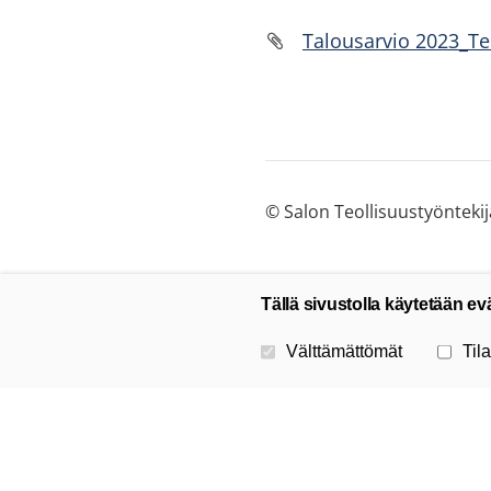
Talousarvio 2023_Te
©
Salon Teollisuustyöntekij
Tällä sivustolla käytetään ev
Valitse käytettävät evästeet
Välttämättömät
Tila