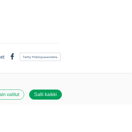
et
Tehty Yhdistysavaimella
Facebook
ain valitut
Salli kaikki