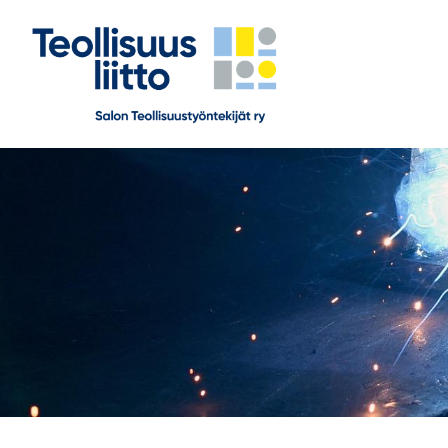
Siirry
sivun
sisältöön
Salon Teollisuustyöntekijät ry