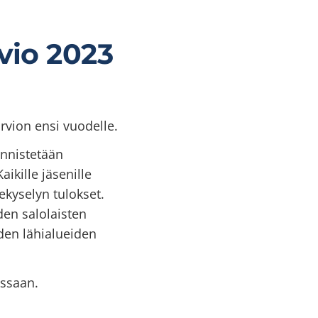
vio 2023
rvion ensi vuodelle.
ynnistetään
ikille jäsenille
kyselyn tulokset.
den salolaisten
den lähialueiden
essaan.