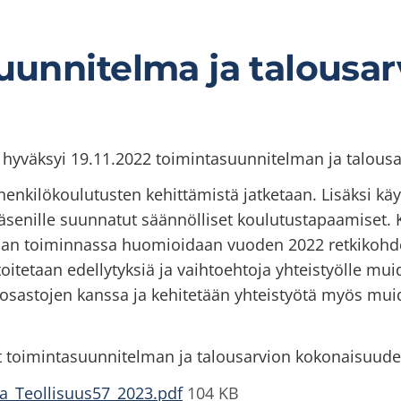
uunnitelma ja talousar
yväksyi 19.11.2022 toimintasuunnitelman ja talousa
enkilökoulutusten kehittämistä jatketaan. Lisäksi kä
jäsenille suunnatut säännölliset koulutustapaamiset. Ka
ajan toiminnassa huomioidaan vuoden 2022 retkikohde
itetaan edellytyksiä ja vaihtoehtoja yhteistyölle mui
iosastojen kanssa ja kehitetään yhteistyötä myös mui
dät toimintasuunnitelman ja talousarvion kokonaisuud
a_Teollisuus57_2023.pdf
104 KB