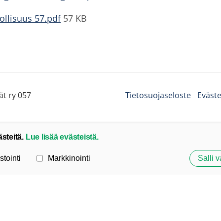
ollisuus 57.pdf
57 KB
ät ry 057
Tietosuojaseloste
Eväste
ästeitä.
Lue lisää evästeistä.
stointi
Markkinointi
Salli v