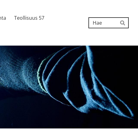
nta
Teollisuus 57
Hak
Hae