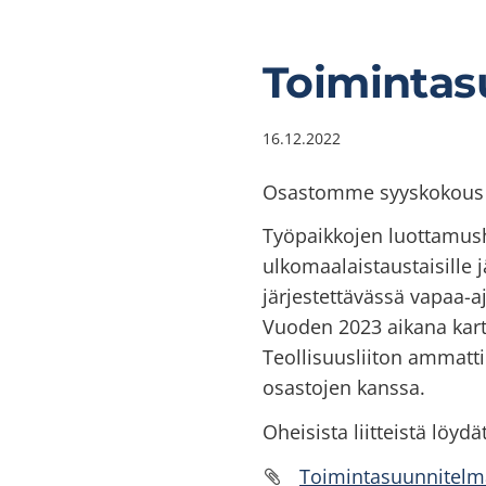
Toimintas
16.12.2022
Osastomme syyskokous h
Työpaikkojen luottamush
ulkomaalaistaustaisille 
järjestettävässä vapaa-
Vuoden 2023 aikana karto
Teollisuusliiton ammatt
osastojen kanssa.
Oheisista liitteistä löy
Toimintasuunnitelm