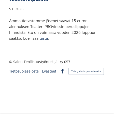
9.6.2026
Ammattiosastomme jäsenet saavat 15 euron
alennuksen Teatteri PROvinssin peruslippujen
hinnoista. Etu on voimassa vuoden 2026 loppuun
saakka. Lue lisää
tästä
.
©
Salon Teollisuustyöntekijät ry 057
Tietosuojaseloste
Evästeet
Tehty Yhdistysavaimella
Facebook