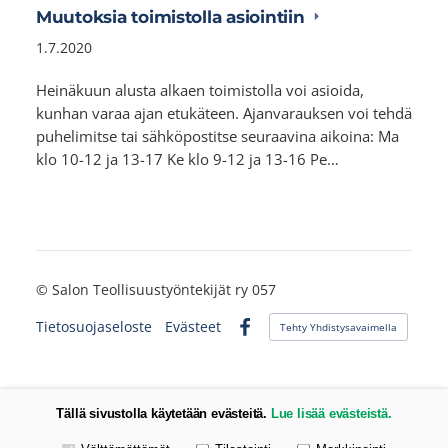
Muutoksia toimistolla asiointiin
1.7.2020
Heinäkuun alusta alkaen toimistolla voi asioida,
kunhan varaa ajan etukäteen. Ajanvarauksen voi tehdä
puhelimitse tai sähköpostitse seuraavina aikoina: Ma
klo 10-12 ja 13-17 Ke klo 9-12 ja 13-16 Pe…
©
Salon Teollisuustyöntekijät ry 057
Tietosuojaseloste
Evästeet
Tehty Yhdistysavaimella
Facebook
Tällä sivustolla käytetään evästeitä.
Lue lisää evästeistä.
Valitse käytettävät evästeet